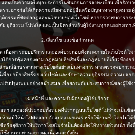
ครบถ้วน และเป็นความจริงทุกประการในขั้นตอนการลงทะเบียน เพื่อ
เพราะอาจก่อให้เกิดความเสียหายต่อผู้อื่นหรือปัญหาทางกฎหมาย ผ
ติกรรมที่ขัดต่อกฎและนโยบายของเว็บไซต์ หากตรวจพบการกระทำที่ไ
ภัย ยุติธรรม โปร่งใส และเป็นมิตรสำหรับผู้ใช้งานทุกคนอย่างเท่าเ
2. เงื่อนไข และข้อกำหนด
้อมูล เนื้อหา ระบบบริการ และองค์ประกอบทั้งหมดภายในเว็บไซต์ ไม่
ู่ภายใต้การคุ้มครองตาม กฎหมายลิขสิทธิ์และกฎหมายที่เกี่ยวข้องอย
ายลักษณ์อักษรจากทางเว็บไซต์อย่างเป็นทางการ หากตรวจพบการละเ
ทั้งนี้เพื่อปกป้องสิทธิ์ของเว็บไซต์ และรักษาความยุติธรรม ความ
และปรับปรุงระบบอย่างสม่ำเสมอ เพื่อยกระดับประสบการณ์ของผู้ใช้งาน
3. หน้าที่ และความรับผิดของผู้ใช้บริการ
ล เนื้อหา และองค์ประกอบทั้งหมดที่ปรากฏบนเว็บไซต์ ไม่ว่าจะเป็นข้
ย ห้ามมิให้นำไปคัดลอก ดัดแปลง เผยแพร่ หรือใช้งานซ้ำโดยไม่ไ
ัญชีหรือยุติการให้บริการโดยไม่จำเป็นต้องแจ้งให้ทราบล่วงหน้า ทั
้ใช้งานทุกท่านอย่างต่อเนื่องและยั่งยืน