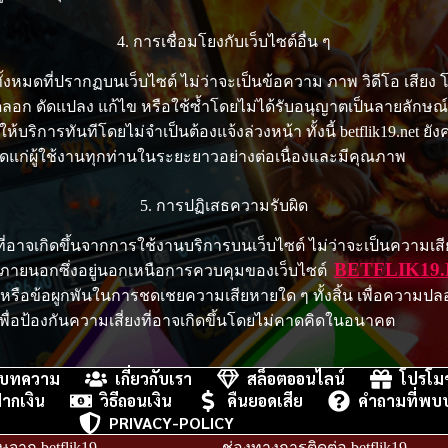
4. การเชื่อมโยงกับเว็บไซต์อื่น ๆ
อมูลทั้งหมดที่ปรากฏบนเว็บไซต์ ไม่ว่าจะเป็นข้อความ ภาพ วิดีโอ เ
คัดลอก ดัดแปลง แก้ไข หรือใช้ซ้ำโดยไม่ได้รับอนุญาตเป็นลายลั
้บริการทันทีโดยไม่จำเป็นต้องแจ้งล่วงหน้า ทั้งนี้ betflik19.net
สุดแก่ผู้ใช้งานทุกท่านในระยะยาวอย่างต่อเนื่องและมีคุณภาพ
5. การปฏิเสธความรับผิด
 ที่อาจเกิดขึ้นจากการใช้งานบริการบนเว็บไซต์ ไม่ว่าจะเป็นความเส
BETFLIK19
ัยภายนอกซึ่งอยู่นอกเหนือการควบคุมของเว็บไซต์
หรือข้อผูกพันในการชดเชยความเสียหายใด ๆ ทั้งสิ้น เพื่อความปลอ
อป้องกันความเสี่ยงที่อาจเกิดขึ้นโดยไม่คาดคิดในอนาคต
บทความ
เกี่ยวกับเรา
สล็อตออนไลน์
โปรโมช
ีฝากเงิน
วิธีถอนเงิน
คืนยอดเสีย
คำถามที่พบบ
PRIVACY-POLICY
ษจาก betflik19
ช่องทางการติดต่อ betflik19