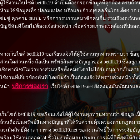
ผู้ใช้งานเว็บไซต์ betflik19 จำเป็นต้องกรอกข้อมูลที่ถูกต้อง 
ห้ามใช้ข้อมูลเท็จ ปลอมแปลง หรือแอบอ้างบุคคลอื่นโดยเด็ดขาด 
ข่มขู่ คุกคาม สแปม หรือการรบกวนสมาชิกคนอื่น รวมถึงงดเว้นพฤ
บัญชีทันทีโดยไม่ต้องแจ้งล่วงหน้า เพื่อสร้างสภาพแวดล้อมที่ปลอด
ทางเว็บไซต์ betflik19 ขอเรียนแจ้งให้ผู้ใช้งานทุกท่านทราบว่า ข
ส่วนใดส่วนหนึ่ง ถือเป็น ทรัพย์สินทางปัญญาของ betflik19 ซึ่งอย
เชิงพาณิชย์ไม่ว่าบางส่วนหรือทั้งหมดโดยไม่ได้รับอนุญาตเป็นล
ใช้งานที่เกี่ยวข้องทันที โดยไม่จำเป็นต้องแจ้งให้ทราบล่วงหน้า 
บริการของเรา
หน้า
เว็บไซต์ betflik19.net ยังคงมุ่งมั่นพัฒนา
เว็บไซต์ betflik19 ขอเรียนแจ้งให้ผู้ใช้งานทุกท่านทราบว่า ข้อมู
ล้วนถือเป็นทรัพย์สินทางปัญญาที่ได้รับความคุ้มครองตามกฎหมา
ละเมิดสิทธิ์ดังกล่าว ทาง betflik19.net ขอสงวนสิทธิ์ในการระงับบ
พร้อมใช้งานตลอด 24 ชั่วโมง เพื่อมอบประสบการณ์ที่ดีที่สุดให้กับผู